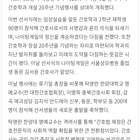
간호학과 개설 20주년 기념행사를 성대히 개최했다.
이번 선서식에는 임상실습을 앞둔 간호학과 2학년 재학생
90명이 참석해 간호사로서의 사명감과 윤리 의식을 되새기
며, 나이팅게일의 정신을 계승하겠다는 다짐을 전했다. 또한
간호학과 창설 20주년을 기념하는 자리로 마련되어 학과의
지난 발자취를 돌아보고 미래의 도약을 다짐하는 뜻깊은 시
간이 됐다. 이날 선서식의 나이팅게일은 서울성모병원 졸업
생 동문 김서윤 간호사가 맡았다.
이날 행사에는 류기일 총장을 비롯해 탁영란 한양대학교 명
예교수(전 대한간호협회장), 이명희 충북간호사회 회장, 감
곡 매괴성당 김지석 안드레아 신부, 동문, 학부모 등 200여
명이 참석해 선서생들의 새로운 출발을 축하했다.
탁영란 한양대 명예교수는 격려사를 통해 “간호법 제정은 간
호전문직의 사회적 역할 확립을 위한 큰 전환점이었다. 간호
사는 국민 건강 증진과 사회적 변화에 기여하는 보건의료 리