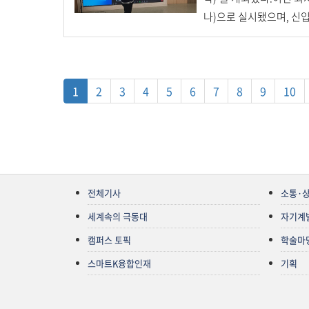
나)으로 실시됐으며, 신입생
1
2
3
4
5
6
7
8
9
10
전체기사
소통·
세계속의 극동대
자기계
캠퍼스 토픽
학술마
스마트K융합인재
기획