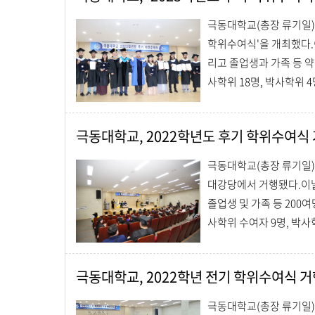
극동대학교(총장 류기일)는 
학위수여식'을 개최했다.
리고 졸업생과 가족 등 약
사학위 18명, 박사학위 4명 등
극동대학교, 2022학년도 후기 학위수여식
극동대학교(총장 류기일)는 
대강당에서 거행됐다.이날
졸업생 및 가족 등 200
사학위 수여자 9명, 박사학위
극동대학교, 2022학년 전기 학위수여식 거행
극동대학교(총장 류기일)는