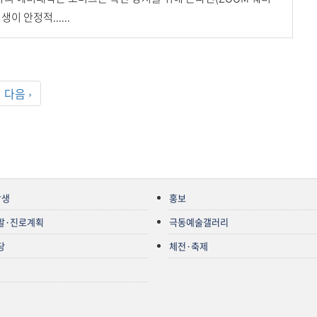
이 안정적......
다음 ›
상생
홍보
발·진로계획
극동예술갤러리
당
체전·축제