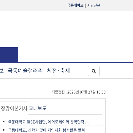
극동대학교
|
지난신문
보
극동예술갤러리
체전·축제
|
|
최종편집 : 2026년 07월 27일 10:50
가장많이본기사
교내보도
극동대학교 RISE사업단, 에어로케이와 산학협력 ...
극동대학교, 신학기 맞아 지역사회 봉사활동 펼쳐