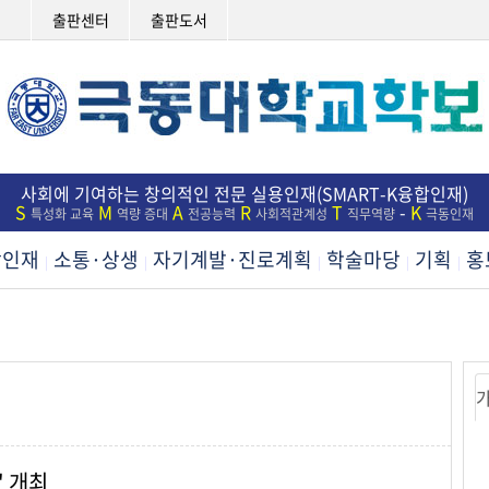
출판센터
출판도서
사회에 기여하는 창의적인 전문 실용인재(SMART-K융합인재)
S
M
A
R
T
-
K
특성화 교육
역량 증대
전공능력
사회적관계성
직무역량
극동인재
합인재
소통·상생
자기계발·진로계획
학술마당
기획
홍
|
|
|
|
|
' 개최