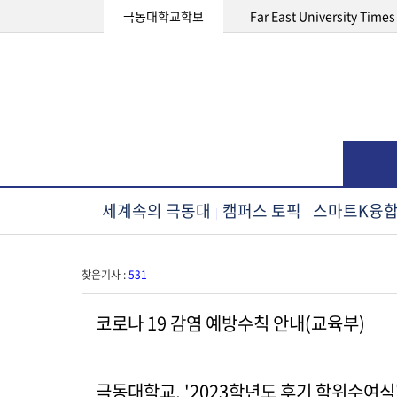
극동대학교학보
Far East University Times
세계속의 극동대
캠퍼스 토픽
스마트K융
|
|
찾은기사 :
531
코로나 19 감염 예방수칙 안내(교육부)
극동대학교, '2023학년도 후기 학위수여식